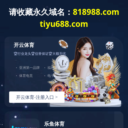
English
Español
Français
Русский
TONGHUAS
同花顺（中