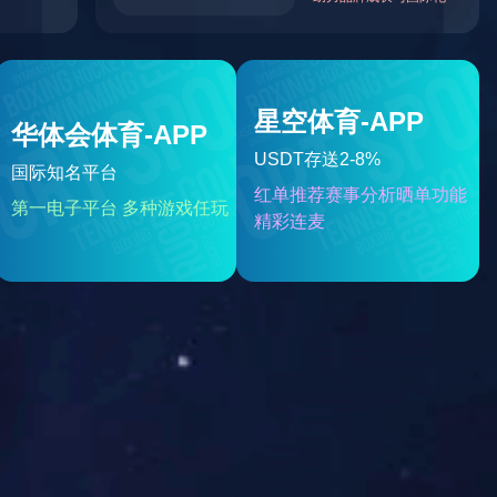
性意义，增
认识党的二十
以更高站位、
实把思想和行
展、服务国家
大贡献。