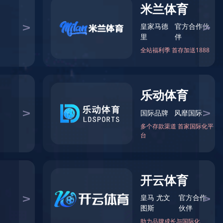
主要目标任
键时期召开的
的一系列新思