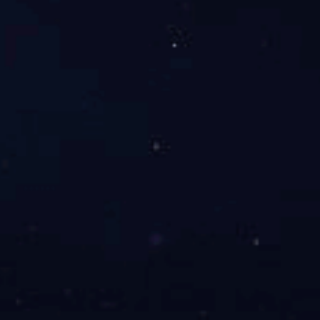
以贯彻落实党的二十届四中全会精神为统领，高质量
“十五五”时期我国经济社会发展作出的系统谋划和战
造国机所长，服务国家所需”，不断增强核心功能、提
排头兵”，努力成为装备中国新型工业化的主力军。要
转型升级、质效提升，加快培育壮大新兴产业和未来
科技创新与产业创新深度融合。要围绕服务构建新发
新优势。要发挥集团农机装备、智慧农业等方面综合
发展战略，持续优化业务布局，助力区域高质量发
业认真学习贯彻党的二十届四中全会精神（二）
四五”收官战，为“十五五”平稳起步打下坚实基础。
中全会是在向第二个百年奋斗目标进军的新征程上举行
，切实增强责任感、使命感、紧迫感，抢抓战略机
要的会议，是乘势而上、接续推进中国式现代化建设的
党的建设各项工作，确保完成年度各项重点工作，实
、总部署，对于进一步凝聚起全党全国各族人民磅礴力
积蓄动能、筑牢根基。会议要求，要把学习好、宣传
式现代化全面推进强国建设、民族复兴伟业而团结奋
的重大政治任务，迅速掀起学习贯彻全会精神的热
意义。连日来，国机集团下属各企业以多种形式深入学
查看更多
际制定学习贯彻落实方案。要通过理论中心组学
的二十届四中全会精神，迅速掀起学习宣传贯彻热潮。
在全集团入脑入心。要做好党的二十届四中全会精神
认真学习贯彻党的二十届四中全会精神，并就如何贯彻
式全方位宣传展示集团学习贯彻落实全会精神的实际
努力做好“十四五”收官、科学谋划“十五五”改革发展
业的强大精神力量。集团总部各部门负责人列席会
：一是加快业务转型，不断优化产业布局，逐步培育专