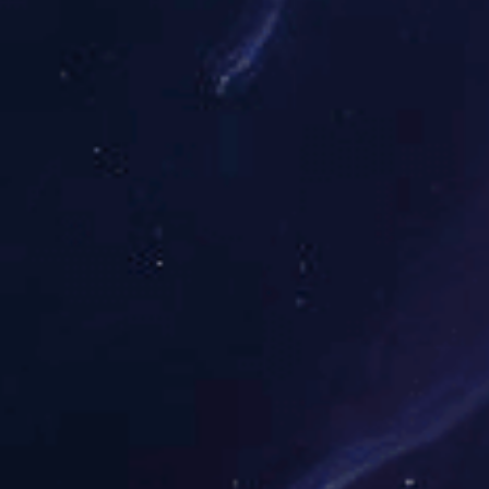
中国共产党第二十届中央委员会第四次全体会议公