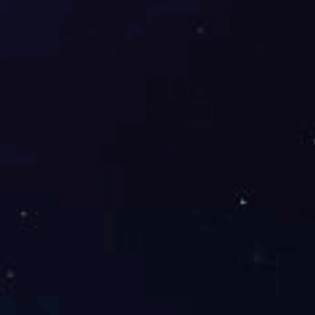
会精神
传达学习党的二十届四中全会精神，紧密结合实际研究
会议，领读领学《中国共产党第二十届中央委员会第
中全会的重大意义，更加深刻领悟“两个确立”的决
到“两个维护”，鼓足干劲、接续奋斗，把全会精神转
动和成效，为开创中国式现代化建设新局面作出更大
的工作思路。会议认为，党的二十届四中全会是在我
实现社会主义现代化夯实基础、全面发力的关键时期
关于制定国民经济和社会发展第十五个五年规划的建
是乘势而上、接续推进中国式现代化建设的又一次总
得决定性进展的纲领性文件。集团各级党组织要把思
习近平总书记重要讲话和重要指示批示精神结合起