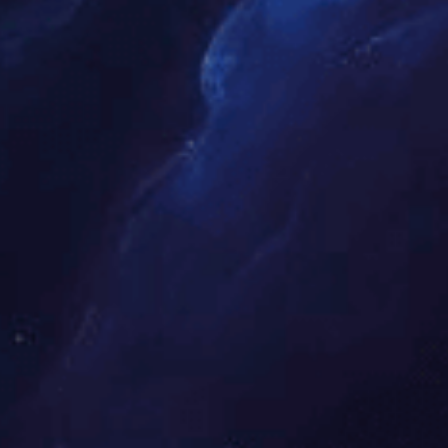
斗——一论学习贯彻党的二
新华社评论员：把党的领
的二十届四中全会精神
体人民——三论学习贯彻党
以推动高质量发展为主题，
四中全会精神