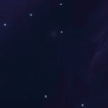
学习贯彻党的二十届
四中全会精神
国机集团党委组织开展党的二十届四中全会精神理
10月31日，国机集团党委组织开展理论学习中心