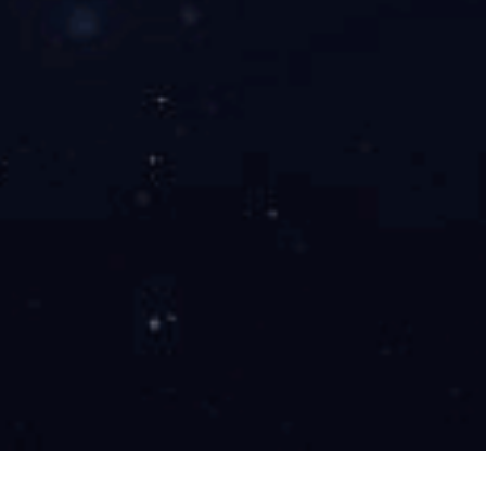
2010
更早新闻
媒体联络
同花顺网页版
传真：010-8260 6714
邮箱：media@sinomach.com.cn
国机集团网站群 >
英文子站群 >
装备企业
工贸企业
科研院所
中国农业机械化科学研究院集团有限
中国中元国际工程有限公司
公司
国机集团科学技术研究院有限