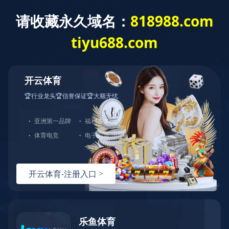
English
Español
Français
Русский
TONGHUAS
同花顺（中