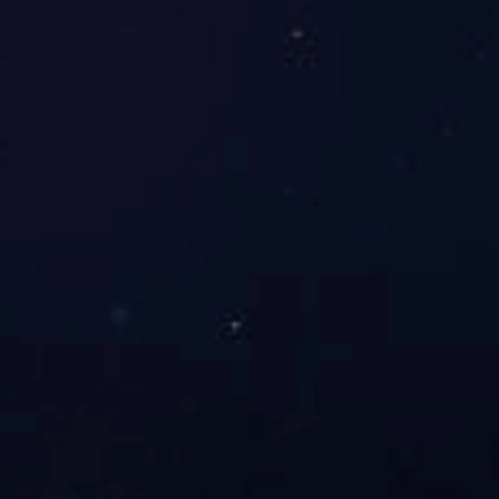
3
下一页
到第
页
搜索新闻
按年份查询
2026
2025
2024
2023
2022
2021
2020
2019
2017
2016
2015
2014
2013
2012
2011