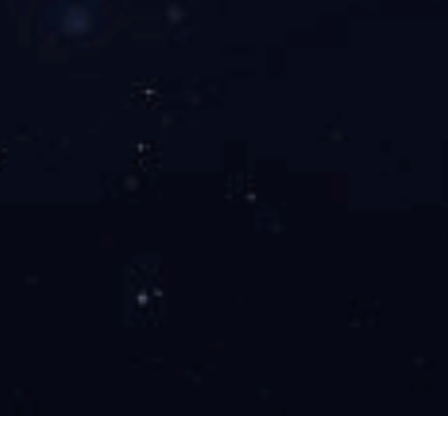
2012
2011
2010
更早新闻
媒体联络
同花顺网页版
传真：010-8260 6714
邮箱：media@sinomach.com.cn
国机集团网站群 >
英文子站群 >
装备企业
工贸企业
科研院所