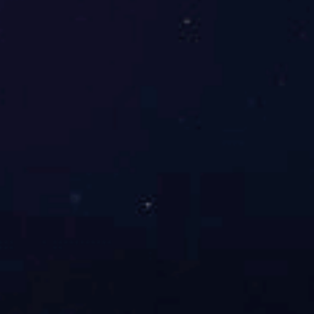
1
2
3
4
下一页
到第
页
搜索新闻
按年份查询
2026
2025
2024
2023
2022
2021
2020
2019
2017
2016
2015
2014
2013