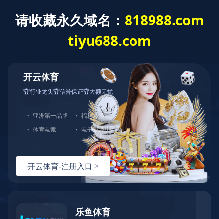
English
Español
Français
Русский
TONGHUAS
同花顺（中