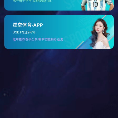
机械工业第六设计研究院有限公司公开招聘公告
机械工业第六设计研究院有限公司（以下简称中机六院）创建于1951年，
2018年08月20日
同花顺网页版总部公开招聘公告
同花顺网页版（以下简称国机集团）成立于1997年1月，是中央直接管理的
2018年07月24日