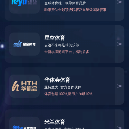
国）
首页
新闻中心
通知公告
2017